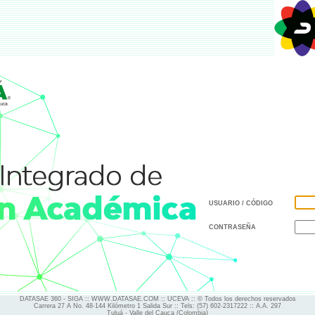
USUARIO / CÓDIGO
CONTRASEÑA
DATASAE 360 - SIGA :: WWW.DATASAE.COM :: UCEVA :: © Todos los derechos reservados
Carrera 27 A No. 48-144 Kilómetro 1 Salida Sur :: Tels: (57) 602-2317222 :: A.A. 297
Tuluá - Valle del Cauca (Colombia)